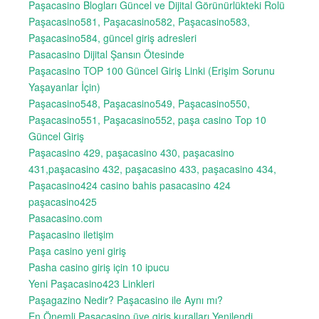
Paşacasino Blogları Güncel ve Dijital Görünürlükteki Rolü
Paşacasino581, Paşacasino582, Paşacasino583,
Paşacasino584, güncel giriş adresleri
Pasacasino Dijital Şansın Ötesinde
Paşacasino TOP 100 Güncel Giriş Linki (Erişim Sorunu
Yaşayanlar İçin)
Paşacasino548, Paşacasino549, Paşacasino550,
Paşacasino551, Paşacasino552, paşa casino Top 10
Güncel Giriş
Paşacasino 429, paşacasino 430, paşacasino
431,paşacasino 432, paşacasino 433, paşacasino 434,
Paşacasino424 casino bahis pasacasino 424
paşacasino425
Pasacasino.com
Paşacasino iletişim
Paşa casino yeni giriş
Pasha casino giriş için 10 ipucu
Yeni Paşacasino423 Linkleri
Paşagazino Nedir? Paşacasino ile Aynı mı?
En Önemli Paşacasino üye giriş kuralları Yenilendi