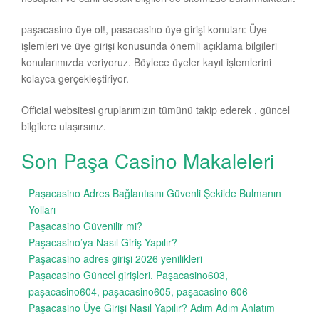
paşacasino üye ol!, pasacasino üye girişi konuları: Üye
işlemleri ve üye girişi konusunda önemli açıklama bilgileri
konularımızda veriyoruz. Böylece üyeler kayıt işlemlerini
kolayca gerçekleştiriyor.
Official websitesi gruplarımızın tümünü takip ederek , güncel
bilgilere ulaşırsınız.
Son Paşa Casino Makaleleri
Paşacasino Adres Bağlantısını Güvenli Şekilde Bulmanın
Yolları
Paşacasino Güvenilir mi?
Paşacasino’ya Nasıl Giriş Yapılır?
Paşacasino adres girişi 2026 yenilikleri
Paşacasino Güncel girişleri. Paşacasino603,
paşacasino604, paşacasino605, paşacasino 606
Paşacasino Üye Girişi Nasıl Yapılır? Adım Adım Anlatım