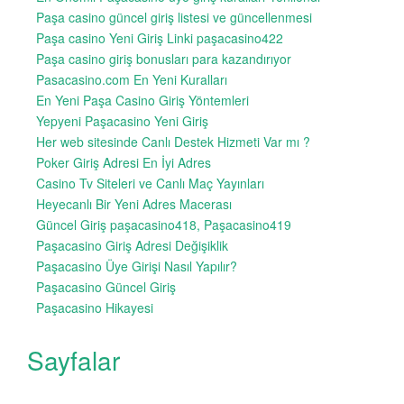
Paşa casino güncel giriş listesi ve güncellenmesi
Paşa casino Yeni Giriş Linki paşacasino422
Paşa casino giriş bonusları para kazandırıyor
Pasacasino.com En Yeni Kuralları
En Yeni Paşa Casino Giriş Yöntemleri
Yepyeni Paşacasino Yeni Giriş
Her web sitesinde Canlı Destek Hizmeti Var mı ?
Poker Giriş Adresi En İyi Adres
Casino Tv Siteleri ve Canlı Maç Yayınları
Heyecanlı Bir Yeni Adres Macerası
Güncel Giriş paşacasino418, Paşacasino419
Paşacasino Giriş Adresi Değişiklik
Paşacasino Üye Girişi Nasıl Yapılır?
Paşacasino Güncel Giriş
Paşacasino Hikayesi
Sayfalar