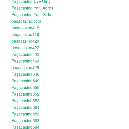
Paşacasino Üye Girişi
Paşacasino Yeni Adres
Paşacasino Yeni Giriş
pasacasino.com
paşacasino418
paşacasino419
paşacasino420
pasacasino422
Paşacasino423
Paşacasino424
paşacasino425
Paşacasino548
Paşacasino549
Paşacasino550
Paşacasino552
Paşacasino553
Paşacasino581
Paşacasino582
Paşacasino583
Paşacasino584