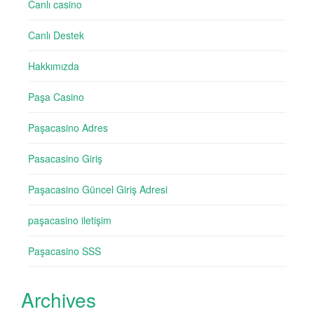
Canlı casino
Canlı Destek
Hakkımızda
Paşa Casino
Paşacasino Adres
Pasacasino Giriş
Paşacasino Güncel Giriş Adresi
paşacasino iletişim
Paşacasino SSS
Archives