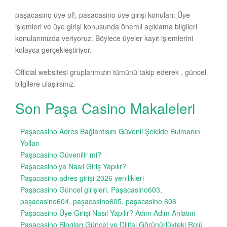
paşacasino üye ol!, pasacasino üye girişi konuları: Üye
işlemleri ve üye girişi konusunda önemli açıklama bilgileri
konularımızda veriyoruz. Böylece üyeler kayıt işlemlerini
kolayca gerçekleştiriyor.
Official websitesi gruplarımızın tümünü takip ederek , güncel
bilgilere ulaşırsınız.
Son Paşa Casino Makaleleri
Paşacasino Adres Bağlantısını Güvenli Şekilde Bulmanın
Yolları
Paşacasino Güvenilir mi?
Paşacasino’ya Nasıl Giriş Yapılır?
Paşacasino adres girişi 2026 yenilikleri
Paşacasino Güncel girişleri. Paşacasino603,
paşacasino604, paşacasino605, paşacasino 606
Paşacasino Üye Girişi Nasıl Yapılır? Adım Adım Anlatım
Paşacasino Blogları Güncel ve Dijital Görünürlükteki Rolü