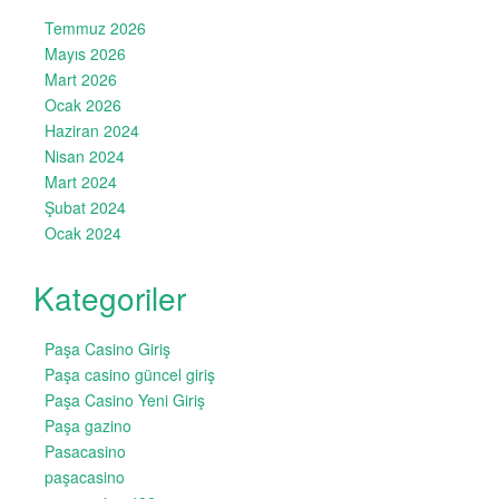
Temmuz 2026
Mayıs 2026
Mart 2026
Ocak 2026
Haziran 2024
Nisan 2024
Mart 2024
Şubat 2024
Ocak 2024
Kategoriler
Paşa Casino Giriş
Paşa casino güncel giriş
Paşa Casino Yeni Giriş
Paşa gazino
Pasacasino
paşacasino