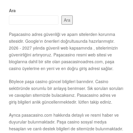
Ara
Ara
Paşacasino adres güvenliği ve apam sitelerden korunma
sitesidir. Google'ın önerileri doğrultusunda hazırlanmıştır.
2026 - 2027 yılında güvenli web kapsamında , sitelerimizin
güvenirliğini artırıyoruz. Paşacasino resmi web sitesi ve
bloglarına dahil bir site olan pasacasinoadres.com, paşa
casino üyelerine en yeni ve en doğru giriş adresi sağlar.
Böylece paşa casino güncel bilgileri barındırır. Casino
sektöründe sorumlu bir anlayış benimser. Sık sorulan soruları
ve cavapları sitemizde bulacaksınız. Pasacasino adres ve
giriş bilgileri anlık güncellenmektedir. lütfen takip ediniz.
Ayrıca pasacasino.com hakkında detaylı ve resmi haber ve
duyurular bulunmaktadır. Paşa casino sosyal medya
hesapları ve canlı destek bilgileri de sitemizde bulunmaktadır.