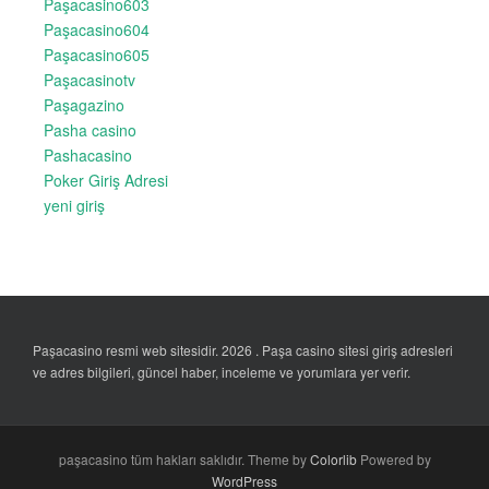
Paşacasino603
Paşacasino604
Paşacasino605
Paşacasinotv
Paşagazino
Pasha casino
Pashacasino
Poker Giriş Adresi
yeni giriş
Paşacasino resmi web sitesidir. 2026 . Paşa casino sitesi giriş adresleri
ve adres bilgileri, güncel haber, inceleme ve yorumlara yer verir.
paşacasino tüm hakları saklıdır. Theme by
Colorlib
Powered by
WordPress