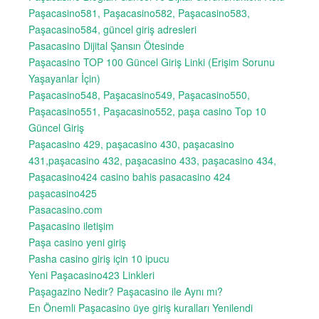
Paşacasino581, Paşacasino582, Paşacasino583,
Paşacasino584, güncel giriş adresleri
Pasacasino Dijital Şansın Ötesinde
Paşacasino TOP 100 Güncel Giriş Linki (Erişim Sorunu
Yaşayanlar İçin)
Paşacasino548, Paşacasino549, Paşacasino550,
Paşacasino551, Paşacasino552, paşa casino Top 10
Güncel Giriş
Paşacasino 429, paşacasino 430, paşacasino
431,paşacasino 432, paşacasino 433, paşacasino 434,
Paşacasino424 casino bahis pasacasino 424
paşacasino425
Pasacasino.com
Paşacasino iletişim
Paşa casino yeni giriş
Pasha casino giriş için 10 ipucu
Yeni Paşacasino423 Linkleri
Paşagazino Nedir? Paşacasino ile Aynı mı?
En Önemli Paşacasino üye giriş kuralları Yenilendi