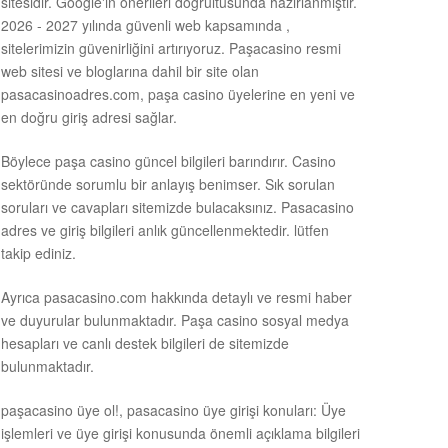
sitesidir. Google'ın önerileri doğrultusunda hazırlanmıştır.
2026 - 2027 yılında güvenli web kapsamında ,
sitelerimizin güvenirliğini artırıyoruz. Paşacasino resmi
web sitesi ve bloglarına dahil bir site olan
pasacasinoadres.com, paşa casino üyelerine en yeni ve
en doğru giriş adresi sağlar.
Böylece paşa casino güncel bilgileri barındırır. Casino
sektöründe sorumlu bir anlayış benimser. Sık sorulan
soruları ve cavapları sitemizde bulacaksınız. Pasacasino
adres ve giriş bilgileri anlık güncellenmektedir. lütfen
takip ediniz.
Ayrıca pasacasino.com hakkında detaylı ve resmi haber
ve duyurular bulunmaktadır. Paşa casino sosyal medya
hesapları ve canlı destek bilgileri de sitemizde
bulunmaktadır.
paşacasino üye ol!, pasacasino üye girişi konuları: Üye
işlemleri ve üye girişi konusunda önemli açıklama bilgileri