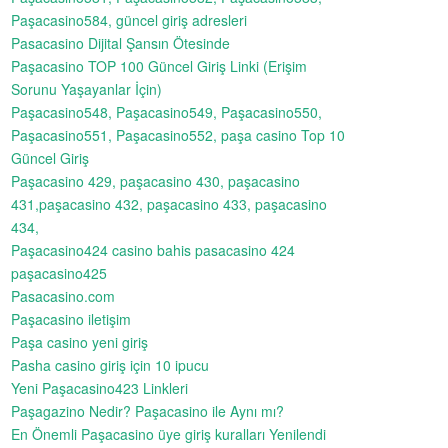
Paşacasino584, güncel giriş adresleri
Pasacasino Dijital Şansın Ötesinde
Paşacasino TOP 100 Güncel Giriş Linki (Erişim
Sorunu Yaşayanlar İçin)
Paşacasino548, Paşacasino549, Paşacasino550,
Paşacasino551, Paşacasino552, paşa casino Top 10
Güncel Giriş
Paşacasino 429, paşacasino 430, paşacasino
431,paşacasino 432, paşacasino 433, paşacasino
434,
Paşacasino424 casino bahis pasacasino 424
paşacasino425
Pasacasino.com
Paşacasino iletişim
Paşa casino yeni giriş
Pasha casino giriş için 10 ipucu
Yeni Paşacasino423 Linkleri
Paşagazino Nedir? Paşacasino ile Aynı mı?
En Önemli Paşacasino üye giriş kuralları Yenilendi