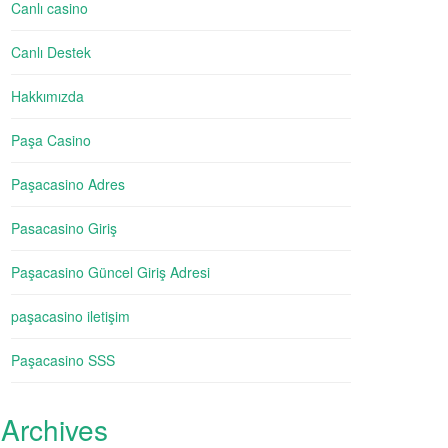
Canlı casino
Canlı Destek
Hakkımızda
Paşa Casino
Paşacasino Adres
Pasacasino Giriş
Paşacasino Güncel Giriş Adresi
paşacasino iletişim
Paşacasino SSS
Archives