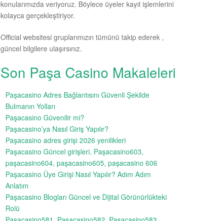
konularımızda veriyoruz. Böylece üyeler kayıt işlemlerini
kolayca gerçekleştiriyor.
Official websitesi gruplarımızın tümünü takip ederek ,
güncel bilgilere ulaşırsınız.
Son Paşa Casino Makaleleri
Paşacasino Adres Bağlantısını Güvenli Şekilde
Bulmanın Yolları
Paşacasino Güvenilir mi?
Paşacasino’ya Nasıl Giriş Yapılır?
Paşacasino adres girişi 2026 yenilikleri
Paşacasino Güncel girişleri. Paşacasino603,
paşacasino604, paşacasino605, paşacasino 606
Paşacasino Üye Girişi Nasıl Yapılır? Adım Adım
Anlatım
Paşacasino Blogları Güncel ve Dijital Görünürlükteki
Rolü
Paşacasino581, Paşacasino582, Paşacasino583,