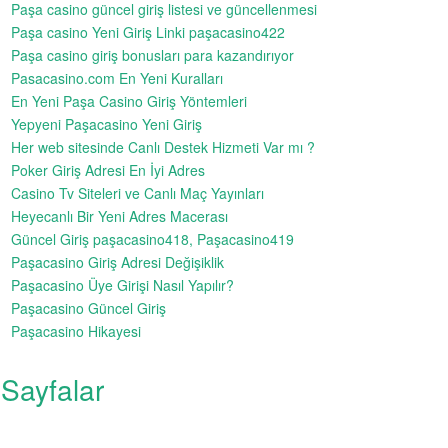
Paşa casino güncel giriş listesi ve güncellenmesi
Paşa casino Yeni Giriş Linki paşacasino422
Paşa casino giriş bonusları para kazandırıyor
Pasacasino.com En Yeni Kuralları
En Yeni Paşa Casino Giriş Yöntemleri
Yepyeni Paşacasino Yeni Giriş
Her web sitesinde Canlı Destek Hizmeti Var mı ?
Poker Giriş Adresi En İyi Adres
Casino Tv Siteleri ve Canlı Maç Yayınları
Heyecanlı Bir Yeni Adres Macerası
Güncel Giriş paşacasino418, Paşacasino419
Paşacasino Giriş Adresi Değişiklik
Paşacasino Üye Girişi Nasıl Yapılır?
Paşacasino Güncel Giriş
Paşacasino Hikayesi
Sayfalar