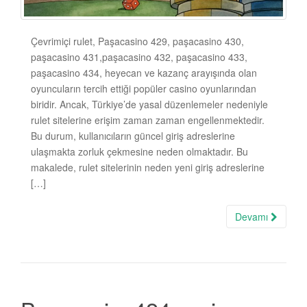
Çevrimiçi rulet, Paşacasino 429, paşacasino 430,
paşacasino 431,paşacasino 432, paşacasino 433,
paşacasino 434, heyecan ve kazanç arayışında olan
oyuncuların tercih ettiği popüler casino oyunlarından
biridir. Ancak, Türkiye’de yasal düzenlemeler nedeniyle
rulet sitelerine erişim zaman zaman engellenmektedir.
Bu durum, kullanıcıların güncel giriş adreslerine
ulaşmakta zorluk çekmesine neden olmaktadır. Bu
makalede, rulet sitelerinin neden yeni giriş adreslerine
[…]
Devamı