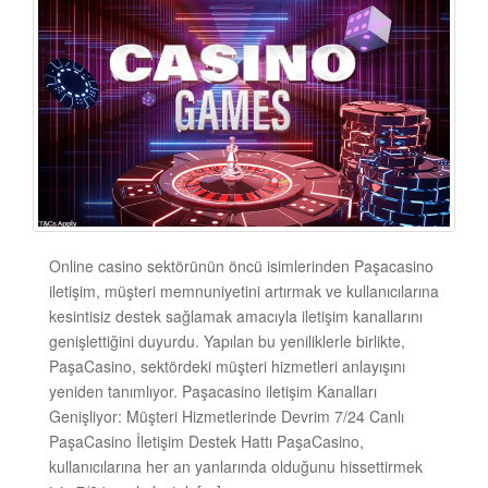
Online casino sektörünün öncü isimlerinden Paşacasino
iletişim, müşteri memnuniyetini artırmak ve kullanıcılarına
kesintisiz destek sağlamak amacıyla iletişim kanallarını
genişlettiğini duyurdu. Yapılan bu yeniliklerle birlikte,
PaşaCasino, sektördeki müşteri hizmetleri anlayışını
yeniden tanımlıyor. Paşacasino iletişim Kanalları
Genişliyor: Müşteri Hizmetlerinde Devrim 7/24 Canlı
PaşaCasino İletişim Destek Hattı PaşaCasino,
kullanıcılarına her an yanlarında olduğunu hissettirmek