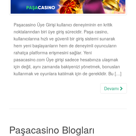
Paşacasino Üye Girişi kullanıcı deneyiminin en kritik
noktalarından biri üye giriş sürecidir. Paşa casino,
kullanıcılarına hızlı ve güvenli bir giriş sistemi sunarak
hem yeni başlayanların hem de deneyimli oyuncuların
rahatça platforma erişmesini sağlar. Yeni
pasacasino.com Üye girişi sadece hesabınıza ulaşmak
için değil, aynı zamanda bakiyenizi yönetmek, bonusları
kullanmak ve oyunlara katılmak için de gereklidir. Bu […]
Devamı
Paşacasino Blogları