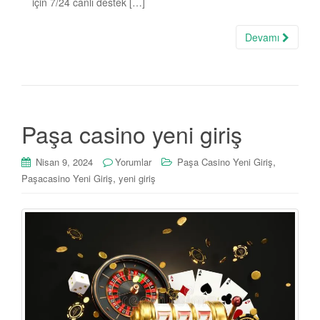
için 7/24 canlı destek […]
Devamı
Paşa casino yeni giriş
,
Nisan 9, 2024
Yorumlar
Paşa Casino Yeni Giriş
,
Paşacasino Yeni Giriş
yeni giriş