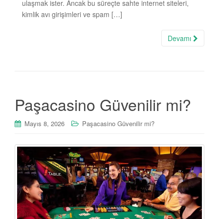
ulaşmak ister. Ancak bu süreçte sahte internet siteleri,
kimlik avı girişimleri ve spam […]
Devamı
Paşacasino Güvenilir mi?
Mayıs 8, 2026
Paşacasino Güvenilir mi?