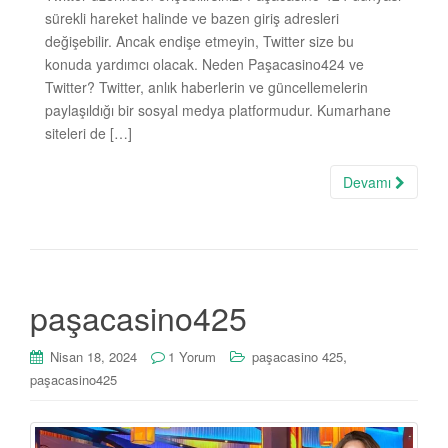
sürekli hareket halinde ve bazen giriş adresleri
değişebilir. Ancak endişe etmeyin, Twitter size bu
konuda yardımcı olacak. Neden Paşacasino424 ve
Twitter? Twitter, anlık haberlerin ve güncellemelerin
paylaşıldığı bir sosyal medya platformudur. Kumarhane
siteleri de […]
Devamı
paşacasino425
,
Nisan 18, 2024
1 Yorum
paşacasino 425
paşacasino425