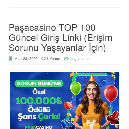
Paşacasino TOP 100
Güncel Giriş Linki (Erişim
Sorunu Yaşayanlar İçin)
Mart 23, 2026
1 Yorum
paşacasino