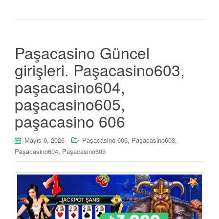
Paşacasino Güncel
girişleri. Paşacasino603,
paşacasino604,
paşacasino605,
paşacasino 606
,
,
Mayıs 6, 2026
Paşacasino 606
Paşacasino603
,
Paşacasino604
Paşacasino605