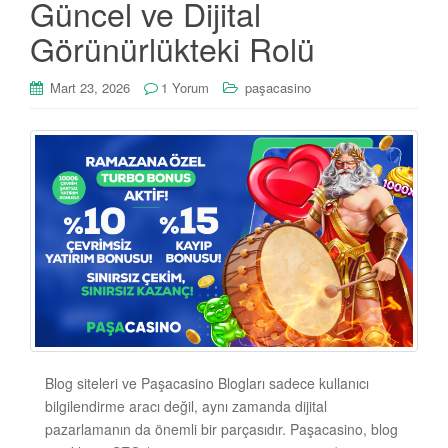
Güncel ve Dijital
Görünürlükteki Rolü
Mart 23, 2026
1 Yorum
paşacasino
Blog siteleri ve Paşacasino Blogları sadece kullanıcı
bilgilendirme aracı değil, aynı zamanda dijital
pazarlamanın da önemli bir parçasıdır. Paşacasino, blog