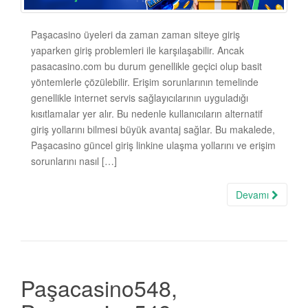
Paşacasino üyeleri da zaman zaman siteye giriş
yaparken giriş problemleri ile karşılaşabilir. Ancak
pasacasino.com bu durum genellikle geçici olup basit
yöntemlerle çözülebilir. Erişim sorunlarının temelinde
genellikle internet servis sağlayıcılarının uyguladığı
kısıtlamalar yer alır. Bu nedenle kullanıcıların alternatif
giriş yollarını bilmesi büyük avantaj sağlar. Bu makalede,
Paşacasino güncel giriş linkine ulaşma yollarını ve erişim
sorunlarını nasıl […]
Devamı
Paşacasino548,