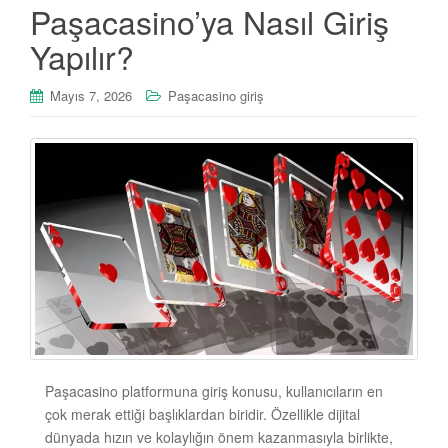
Paşacasino’ya Nasıl Giriş
Yapılır?
Mayıs 7, 2026
Paşacasino giriş
Paşacasino platformuna giriş konusu, kullanıcıların en
çok merak ettiği başlıklardan biridir. Özellikle dijital
dünyada hızın ve kolaylığın önem kazanmasıyla birlikte,