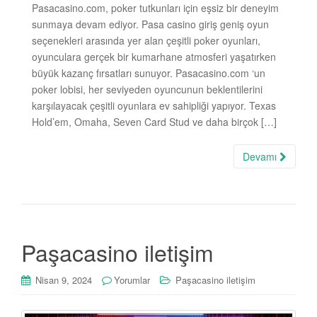
Pasacasino.com, poker tutkunları için eşsiz bir deneyim
sunmaya devam ediyor. Pasa casino giriş geniş oyun
seçenekleri arasında yer alan çeşitli poker oyunları,
oyunculara gerçek bir kumarhane atmosferi yaşatırken
büyük kazanç fırsatları sunuyor. Pasacasino.com ‘un
poker lobisi, her seviyeden oyuncunun beklentilerini
karşılayacak çeşitli oyunlara ev sahipliği yapıyor. Texas
Hold’em, Omaha, Seven Card Stud ve daha birçok […]
Devamı
Paşacasino iletişim
Nisan 9, 2024
Yorumlar
Paşacasino iletişim