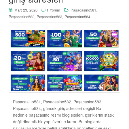
,
Mart 23, 2026
1 Yorum
Paşacasino581
,
,
Paşacasino582
Paşacasino583
Paşacasino584
Paşacasino581, Paşacasino582, Paşacasino583,
Paşacasino584, güncek giriş adresleri değişti Bu
nedenle paşacasino resmi blog siteleri, içeriklerini statik
değil dinamik bir yapı üzerine kurar. Bu bloglarda
paylaşılan içerikler belirli aralıklarla güncellenir ve eski