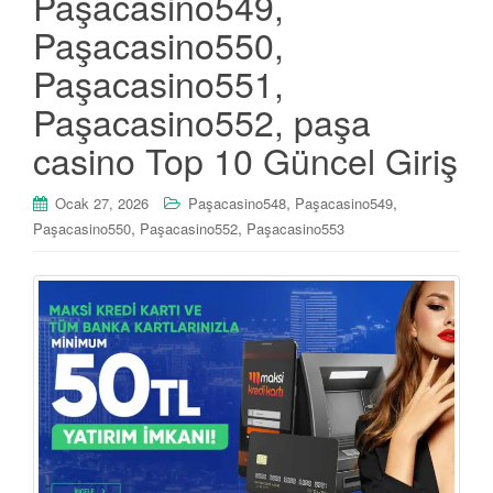
Paşacasino549,
Paşacasino550,
Paşacasino551,
Paşacasino552, paşa
casino Top 10 Güncel Giriş
,
,
Ocak 27, 2026
Paşacasino548
Paşacasino549
,
,
Paşacasino550
Paşacasino552
Paşacasino553