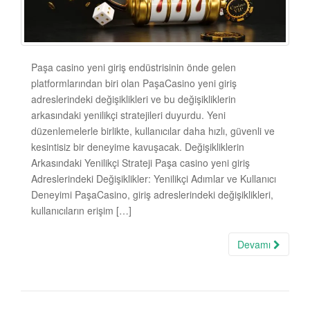
Paşa casino yeni giriş endüstrisinin önde gelen
platformlarından biri olan PaşaCasino yeni giriş
adreslerindeki değişiklikleri ve bu değişikliklerin
arkasındaki yenilikçi stratejileri duyurdu. Yeni
düzenlemelerle birlikte, kullanıcılar daha hızlı, güvenli ve
kesintisiz bir deneyime kavuşacak. Değişikliklerin
Arkasındaki Yenilikçi Strateji Paşa casino yeni giriş
Adreslerindeki Değişiklikler: Yenilikçi Adımlar ve Kullanıcı
Deneyimi PaşaCasino, giriş adreslerindeki değişiklikleri,
kullanıcıların erişim […]
Devamı