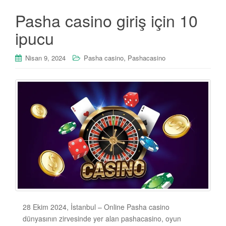
Pasha casino giriş için 10
ipucu
,
Nisan 9, 2024
Pasha casino
Pashacasino
28 Ekim 2024, İstanbul – Online Pasha casino
dünyasının zirvesinde yer alan pashacasino, oyun